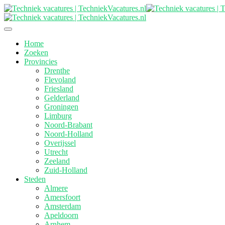
Home
Zoeken
Provincies
Drenthe
Flevoland
Friesland
Gelderland
Groningen
Limburg
Noord-Brabant
Noord-Holland
Overijssel
Utrecht
Zeeland
Zuid-Holland
Steden
Almere
Amersfoort
Amsterdam
Apeldoorn
Arnhem