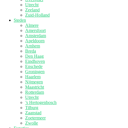
Utrecht
Zeeland
Zuid-Holland
Steden
Almere
Amersfoort
Amsterdam
Apeldoorn
Arnhem
Breda
Den Haag
Eindhoven
Enschede
Groningen
Haarlem
Nijmegen
Maastricht
Rotterdam
Utrecht
’s Hertogenbosch
Tilburg
Zaanstad
Zoetermeer
Zwolle