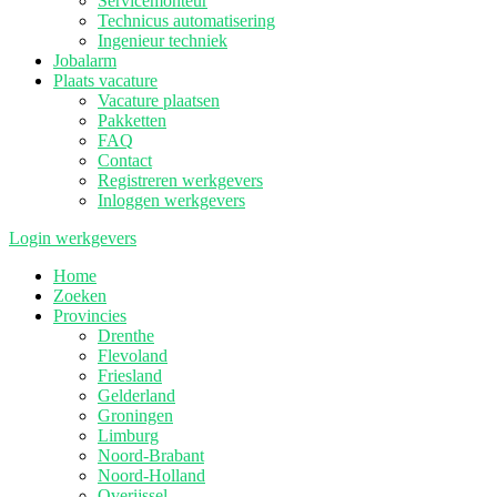
Servicemonteur
Technicus automatisering
Ingenieur techniek
Jobalarm
Plaats vacature
Vacature plaatsen
Pakketten
FAQ
Contact
Registreren werkgevers
Inloggen werkgevers
Login werkgevers
Home
Zoeken
Provincies
Drenthe
Flevoland
Friesland
Gelderland
Groningen
Limburg
Noord-Brabant
Noord-Holland
Overijssel