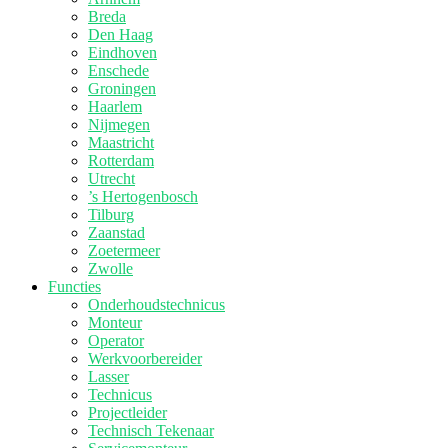
Breda
Den Haag
Eindhoven
Enschede
Groningen
Haarlem
Nijmegen
Maastricht
Rotterdam
Utrecht
’s Hertogenbosch
Tilburg
Zaanstad
Zoetermeer
Zwolle
Functies
Onderhoudstechnicus
Monteur
Operator
Werkvoorbereider
Lasser
Technicus
Projectleider
Technisch Tekenaar