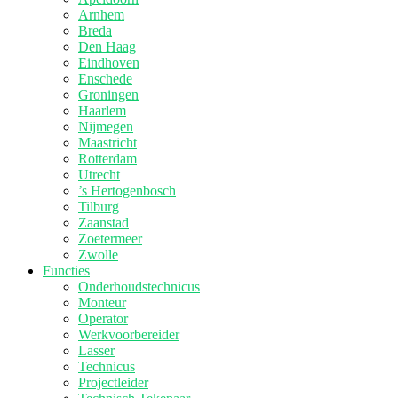
Arnhem
Breda
Den Haag
Eindhoven
Enschede
Groningen
Haarlem
Nijmegen
Maastricht
Rotterdam
Utrecht
’s Hertogenbosch
Tilburg
Zaanstad
Zoetermeer
Zwolle
Functies
Onderhoudstechnicus
Monteur
Operator
Werkvoorbereider
Lasser
Technicus
Projectleider