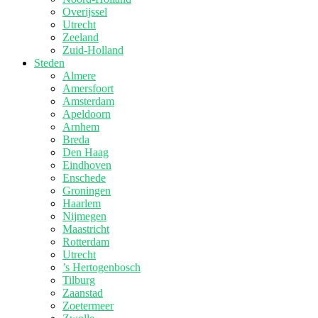
Overijssel
Utrecht
Zeeland
Zuid-Holland
Steden
Almere
Amersfoort
Amsterdam
Apeldoorn
Arnhem
Breda
Den Haag
Eindhoven
Enschede
Groningen
Haarlem
Nijmegen
Maastricht
Rotterdam
Utrecht
’s Hertogenbosch
Tilburg
Zaanstad
Zoetermeer