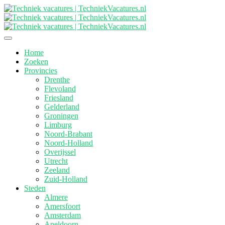
Home
Zoeken
Provincies
Drenthe
Flevoland
Friesland
Gelderland
Groningen
Limburg
Noord-Brabant
Noord-Holland
Overijssel
Utrecht
Zeeland
Zuid-Holland
Steden
Almere
Amersfoort
Amsterdam
Apeldoorn