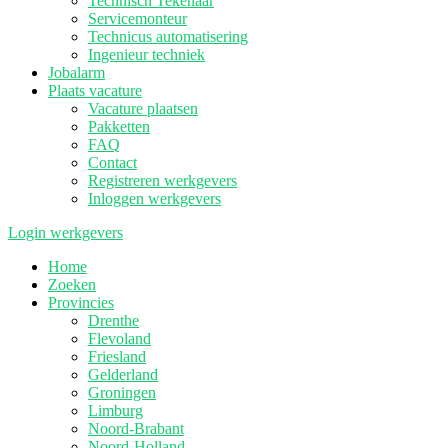
Technisch Tekenaar
Servicemonteur
Technicus automatisering
Ingenieur techniek
Jobalarm
Plaats vacature
Vacature plaatsen
Pakketten
FAQ
Contact
Registreren werkgevers
Inloggen werkgevers
Login werkgevers
Home
Zoeken
Provincies
Drenthe
Flevoland
Friesland
Gelderland
Groningen
Limburg
Noord-Brabant
Noord-Holland